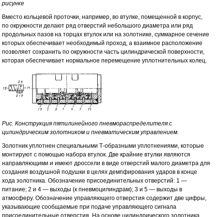
рисунке
Вместо кольцевой проточки, например, во втулке, помещенной в корпус,
по окружности делают ряд отверстий небольшого диаметра или ряд
продольных пазов на торцах втулок или на золотнике, суммарное сечение
которых обеспечивает необходимый проход, а взаимное расположение
позволяет сохранить по окружности часть цилиндрической поверхности,
которая обеспечивает нормальное перемещение уплотнительных колец.
Рис. Конструкция пятилинейного пневмораспределителя с
цилиндрическим золотником и пневматическим управлением.
Золотник уплотнен специальными Т-образными уплотнениями, которые
монтируют с помощью набора втулок. Две крайние втулки являются
направляющими и имеют дроссели в виде отверстий малого диаметра для
создания воздушной подушки в целях демпфирования ударов в конце
хода золотника. Обозначение присоединительных отверстий: 1 —
питание; 2 и 4 — выходы (к пневмоцилиндрам); 3 и 5 — выходы в
атмосферу. Обозначение управляющего отверстия содержит две цифры,
указывающие сообщаемые при подаче управляющего сигнала
присоединительные отверстия. На основе цилиндрического золотника