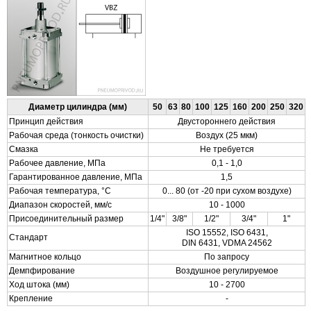
Диаметр цилиндра (мм)
50
63
80
100
125
160
200
250
320
Принцип действия
Двустороннего действия
Рабочая среда (тонкость очистки)
Воздух (25 мкм)
Смазка
Не требуется
Рабочее давление, МПа
0,1 - 1,0
Гарантированное давление, МПа
1,5
Рабочая температура, °С
0... 80 (от -20 при сухом воздухе)
Диапазон скоростей, мм/с
10 - 1000
Присоединительный размер
1/4"
3/8"
1/2"
3/4"
1"
ISO 15552, ISO 6431,
Стандарт
DIN 6431, VDMA 24562
Магнитное кольцо
По запросу
Демпфирование
Воздушное регулируемое
Ход штока (мм)
10 - 2700
Крепление
-