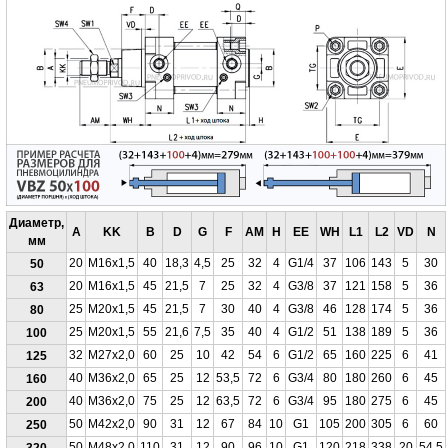
Диаметр,
A
KK
B
D
G
F
AM
H
EE
WH
L1
L2
VD
N
мм
20
M16x1,5
40
18,3
4,5
25
32
4
G1/4
37
106
143
5
30
50
20
M16x1,5
45
21,5
7
25
32
4
G3/8
37
121
158
5
36
63
25
M20x1,5
45
21,5
7
30
40
4
G3/8
46
128
174
5
36
80
25
M20x1,5
55
21,6
7,5
35
40
4
G1/2
51
138
189
5
36
100
32
M27x2,0
60
25
10
42
54
6
G1/2
65
160
225
6
41
125
40
M36x2,0
65
25
12
53,5
72
6
G3/4
80
180
260
6
45
160
40
M36x2,0
75
25
12
63,5
72
6
G3/4
95
180
275
6
45
200
50
M42x2,0
90
31
12
67
84
10
G1
105
200
305
6
60
250
50
M48x2,0
110
31
12
90
96
10
G1
120
218
338
20
54,5
320