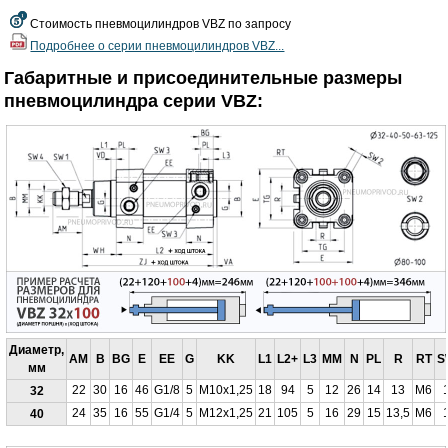
Стоимость пневмоцилиндров VBZ по запросу
Подробнее о серии пневмоцилиндров VBZ...
Габаритные и присоединительные размеры
пневмоцилиндра серии VBZ:
Диаметр,
AM
B
BG
E
EE
G
KK
L1
L2+
L3
MM
N
PL
R
RT
S
мм
22
30
16
46
G1/8
5
M10x1,25
18
94
5
12
26
14
13
M6
32
24
35
16
55
G1/4
5
M12x1,25
21
105
5
16
29
15
13,5
M6
40