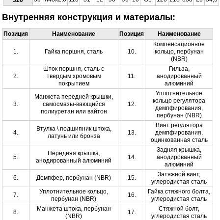
Внутренняя конструкция и материалы:
Позиция
Наименование
Позиция
Наименование
Компенсационное
1.
Гайка поршня, сталь
10.
кольцо, пербунан
(NBR)
Шток поршня, сталь с
Гильза,
2.
твердым хромовым
11.
анодированный
покрытием
алюминий
Уплотнительное
Манжета передней крышки,
кольцо регулятора
3.
самосмазы-вающийся
12.
демпфирования,
полиуретан или вайтон
пербунан (NBR)
Винт регулятора
Втулка \ подшипник штока,
4.
13.
демпфирования,
латунь или бронза
оцинкованная сталь
Задняя крышка,
Передняя крышка,
5.
14.
анодированный
анодированный алюминий
алюминий
Затяжной винт,
6.
Демпфер, пербунан (NBR)
15.
углеродистая сталь
Уплотнительное кольцо,
Гайка стяжного болта,
7.
16.
пербунан (NBR)
углеродистая сталь
Манжета штока, пербунан
Стяжной болт,
8.
17.
(NBR)
углеродистая сталь